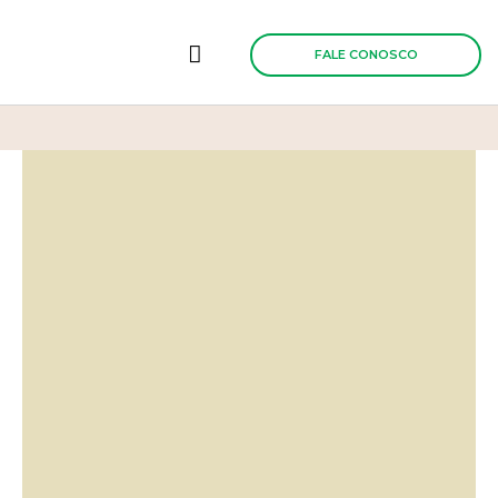
Ir
para
o
FALE CONOSCO
conteúdo