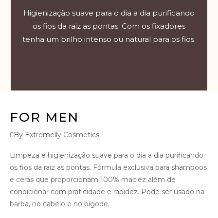
Higienização suave para o dia a dia purificando
os fios da raiz as pontas. Com os fixadores
tenha um brilho intenso ou natural para os fios.
FOR MEN
By Extremelly Cosmetics
Limpeza e higienização suave para o dia a dia purificando
os fios da raiz as pontas. Fórmula exclusiva para shampoos
e ceras que proporcionam 100% maciez além de
condicionar com praticidade e rapidez. Pode ser usado na
barba, no cabelo e no bigode.