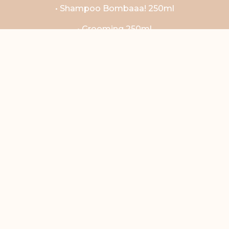
• Shampoo Bombaaa! 250ml
• Grooming 250ml
• Finalizador lustra barba 30ml
• Fixador efeito Seco 90g
• Fixador efeito Molhado 90g
CLICLE PARA COMPRAR