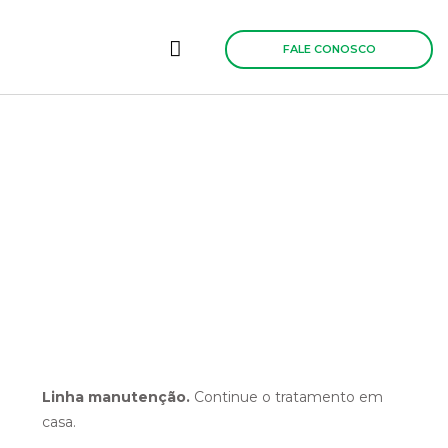
Ir
para
o
FALE CONOSCO
conteúdo
Linha manutenção.
Continue o tratamento em
casa.