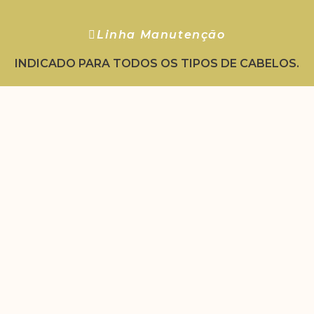
Linha Manutenção
INDICADO PARA TODOS OS TIPOS DE CABELOS.
• Shampoo 300ml.
• Condicionador 300ml.
• Leave In 300ml.
• Máscara 250g.
CLICLE PARA COMPRAR