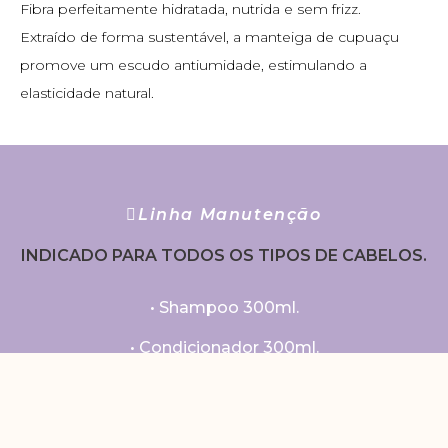
Fibra perfeitamente hidratada, nutrida e sem frizz.
Extraído de forma sustentável, a manteiga de cupuaçu
promove um escudo antiumidade, estimulando a
elasticidade natural.
Linha Manutenção
INDICADO PARA TODOS OS TIPOS DE CABELOS.
• Shampoo 300ml.
• Condicionador 300ml.
• Leave In 300ml.
• Máscara 250g.