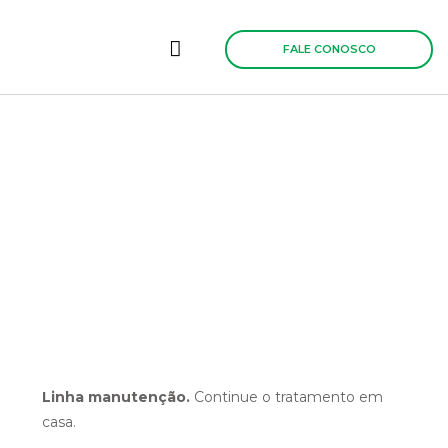
Ir
para
o
FALE CONOSCO
conteúdo
Linha manutenção.
Continue o tratamento em
casa.