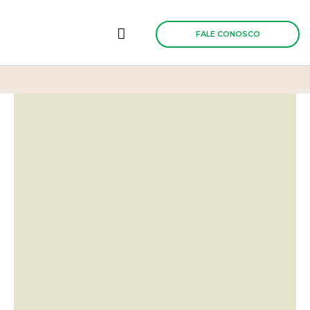
Ir
para
o
FALE CONOSCO
conteúdo