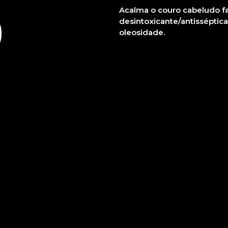
O
Acalma o couro cabeludo f
desintoxicante/antisséptica
oleosidade.